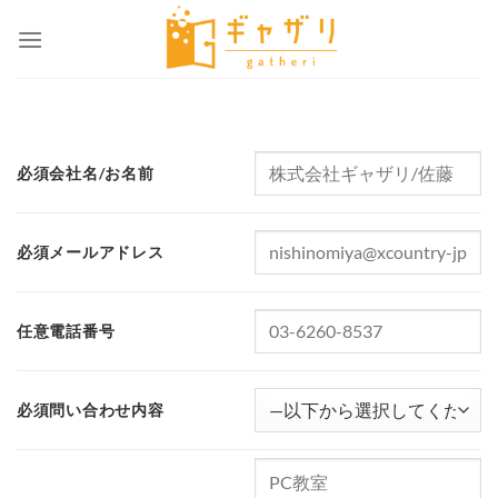
Skip
to
content
必須
会社名/お名前
必須
メールアドレス
任意
電話番号
必須
問い合わせ内容