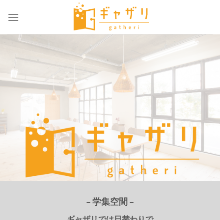
Skip
to
content
– 学集空間 –
ギャザリでは日替わりで