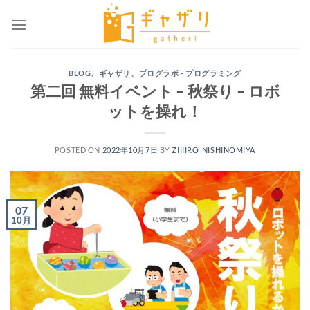
Skip
to
content
BLOG
、
ギャザリ
、
プログラボ - プログラミング
第二回 無料イベント – 秋祭り – ロボ
ットを操れ！
POSTED ON
2022年10月7日
BY
ZIIIIRO_NISHINOMIYA
07
10月